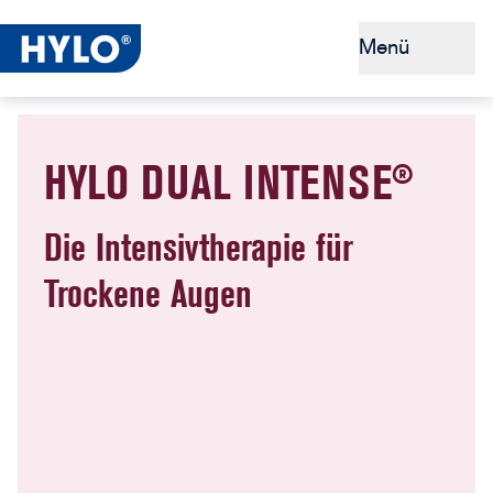
Menü
Trockene Augen
HYLO DUAL INTENSE®
Tipps & Prävention
Warum HYLO®
Die Intensivtherapie für
Trockene Augen
HYLO® kaufen