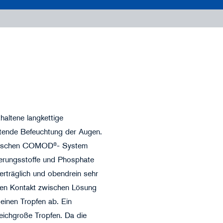
©puhhha - stock.adobe.com
thaltene langkettige
ltende Befeuchtung der Augen.
aktischen COMOD®- System
erungsstoffe und Phosphate
rträglich und obendrein sehr
den Kontakt zwischen Lösung
inen Tropfen ab. Ein
leichgroße Tropfen. Da die