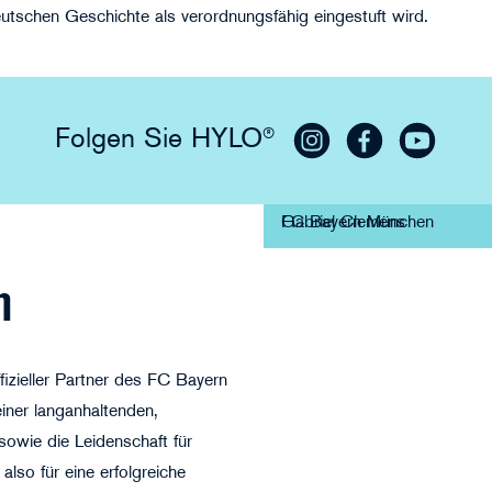
utschen Geschichte als verordnungsfähig eingestuft wird.
Folgen Sie HYLO®
Folge HYLO® auf Insta
FC Bayern München
Gabriel Clemens
FC Bayern München
Gabriel Clemens
n
ffizieller Partner des FC Bayern
iner langanhaltenden,
 sowie die Leidenschaft für
also für eine erfolgreiche