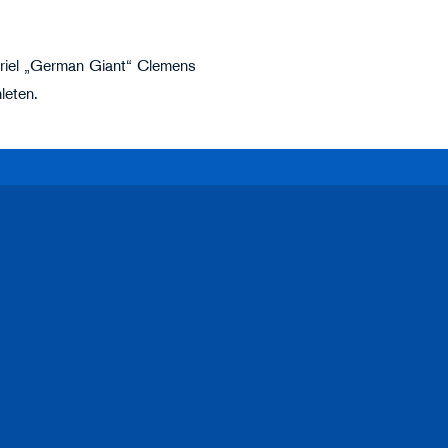
abriel „German Giant“ Clemens
hleten.