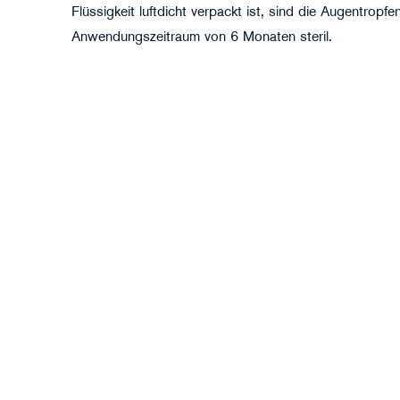
©Monkey Business - stock.adobe.com
Flüssigkeit luftdicht verpackt ist, sind die Augentrop
Anwendungszeitraum von 6 Monaten steril.