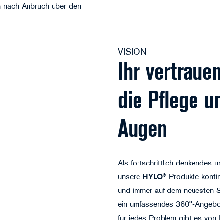
fen nach Anbruch über den
VISION
Ihr vertrauen
die Pflege u
Augen
Als fortschrittlich denkendes 
unsere
HYLO
®-Produkte konti
und immer auf dem neuesten St
ein umfassendes 360°-Angebot
für jedes Problem gibt es von