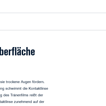
©llhedgehogll - stock.adobe.com
berfläche
 sie trockene Augen fördern.
ng schwimmt die Kontaktlinse
g des Tränenfilms reißt der
ntaktlinse zunehmend auf der