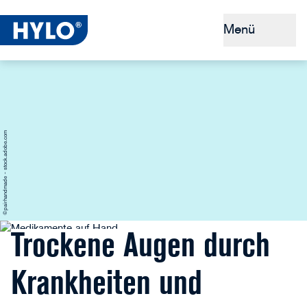
Menü
Trockene Augen
Tipps & Prävention
©pairhandmade - stock.adobe.com
Warum HYLO®
HYLO® kaufen
Trockene Augen durch
Krankheiten und